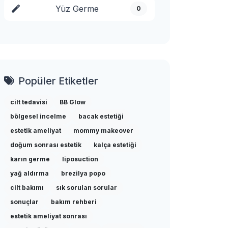
Yüz Germe
0
Popüler Etiketler
cilt tedavisi
BB Glow
bölgesel incelme
bacak estetiği
estetik ameliyat
mommy makeover
doğum sonrası estetik
kalça estetiği
karın germe
liposuction
yağ aldırma
brezilya popo
cilt bakımı
sık sorulan sorular
sonuçlar
bakım rehberi
estetik ameliyat sonrası