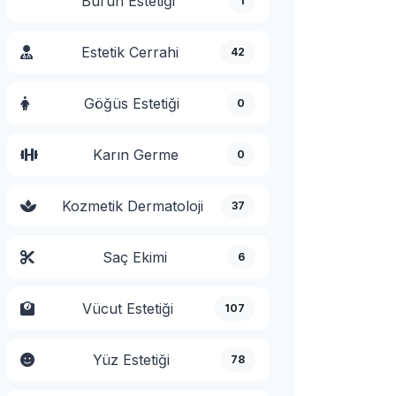
Burun Estetiği
1
Estetik Cerrahi
42
Göğüs Estetiği
0
Karın Germe
0
Kozmetik Dermatoloji
37
Saç Ekimi
6
Vücut Estetiği
107
Yüz Estetiği
78