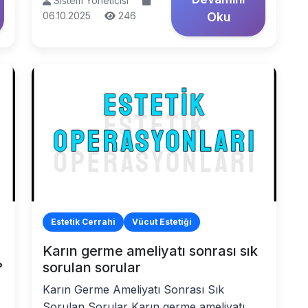
Sistem Yöneticisi
06.10.2025
246
Oku
Estetik Cerrahi
Vücut Estetiği
Karın germe ameliyatı sonrası sık
?
sorulan sorular
Karın Germe Ameliyatı Sonrası Sık
Sorulan Sorular Karın germe ameliyatı,