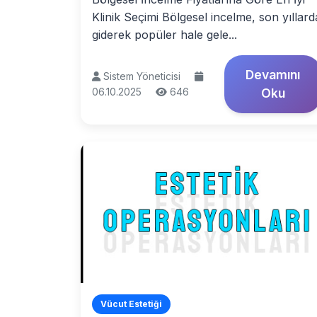
Klinik Seçimi Bölgesel incelme, son yıllard
giderek popüler hale gele...
Devamını
Sistem Yöneticisi
06.10.2025
646
Oku
Vücut Estetiği