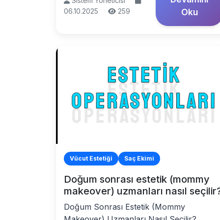
Sistem Yöneticisi
06.10.2025
259
Oku
Vücut Estetiği
Saç Ekimi
Doğum sonrası estetik (mommy
makeover) uzmanları nasıl seçilir
Doğum Sonrası Estetik (Mommy
Makeover) Uzmanları Nasıl Seçilir?