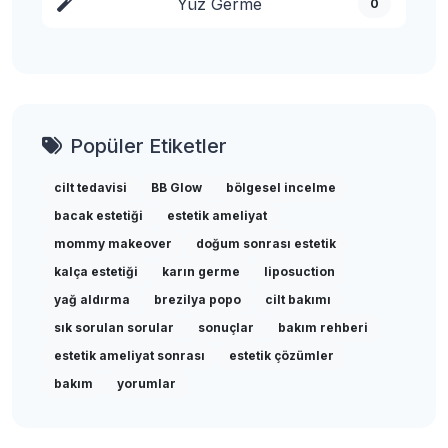
Yüz Germe
0
Popüler Etiketler
cilt tedavisi
BB Glow
bölgesel incelme
bacak estetiği
estetik ameliyat
mommy makeover
doğum sonrası estetik
kalça estetiği
karın germe
liposuction
yağ aldırma
brezilya popo
cilt bakımı
sık sorulan sorular
sonuçlar
bakım rehberi
estetik ameliyat sonrası
estetik çözümler
bakım
yorumlar