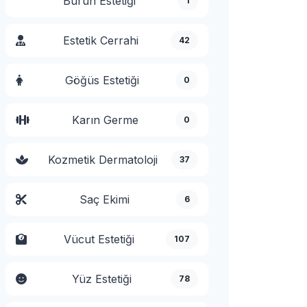
Burun Estetiği
1
Estetik Cerrahi
42
Göğüs Estetiği
0
Karın Germe
0
Kozmetik Dermatoloji
37
Saç Ekimi
6
Vücut Estetiği
107
Yüz Estetiği
78