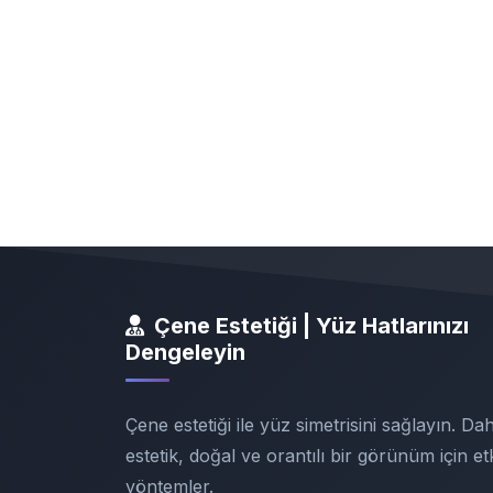
Çene Estetiği | Yüz Hatlarınızı
Dengeleyin
Çene estetiği ile yüz simetrisini sağlayın. Da
estetik, doğal ve orantılı bir görünüm için etk
yöntemler.