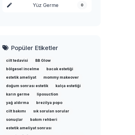
Yüz Germe
0
Popüler Etiketler
cilt tedavisi
BB Glow
bölgesel incelme
bacak estetiği
estetik ameliyat
mommy makeover
doğum sonrası estetik
kalça estetiği
karın germe
liposuction
yağ aldırma
brezilya popo
cilt bakımı
sık sorulan sorular
sonuçlar
bakım rehberi
estetik ameliyat sonrası