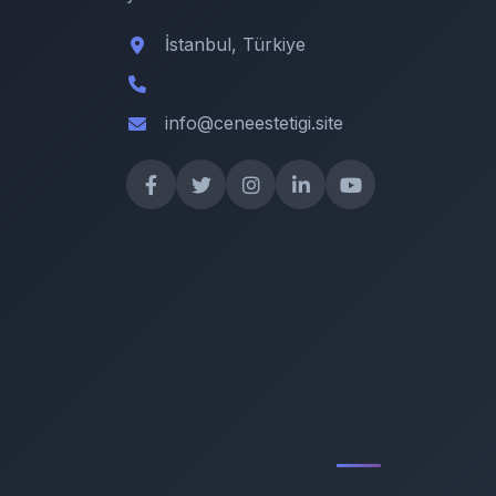
İstanbul, Türkiye
info@ceneestetigi.site