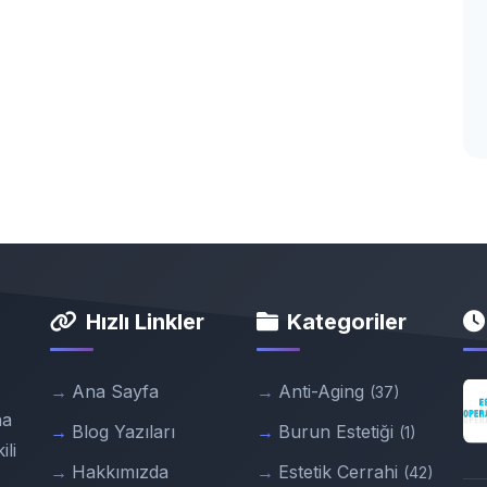
Hızlı Linkler
Kategoriler
Ana Sayfa
Anti-Aging
(37)
ha
Blog Yazıları
Burun Estetiği
(1)
ili
Hakkımızda
Estetik Cerrahi
(42)