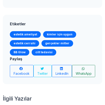
Etiketler
estetik ameliyat
kimler için uygun
estetik cerrahi
gerçekler mitler
BB Glow
cilt tedavisi
Paylaş
Facebook
Twitter
LinkedIn
WhatsApp
İlgili Yazılar