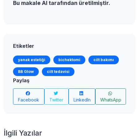
Bu makale AI tarafından üretilmiştir.
Etiketler
yanak estetiği
bichektomi
cilt bakımı
BB Glow
cilt tedavisi
Paylaş
Facebook
Twitter
LinkedIn
WhatsApp
İlgili Yazılar