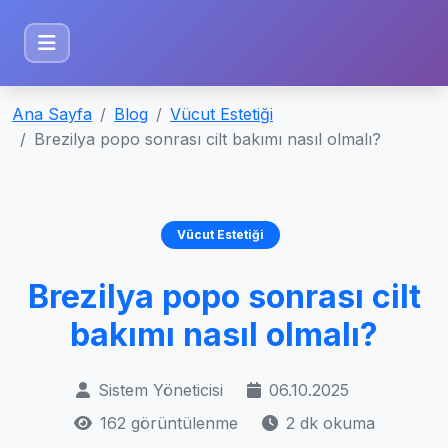
Ana Sayfa
Blog
Vücut Estetiği
Brezilya popo sonrası cilt bakımı nasıl olmalı?
Vücut Estetiği
Brezilya popo sonrası cilt
bakımı nasıl olmalı?
Sistem Yöneticisi
06.10.2025
162 görüntülenme
2 dk okuma