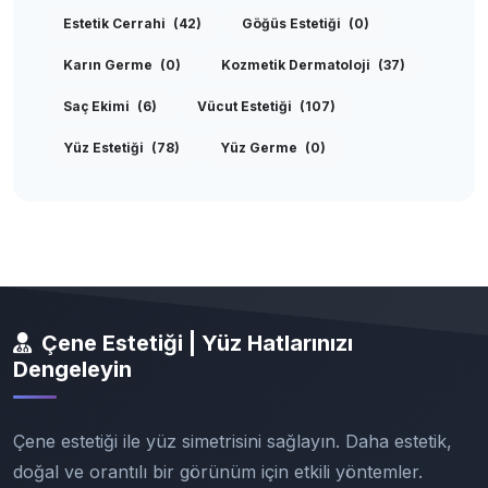
Estetik Cerrahi
(42)
Göğüs Estetiği
(0)
Karın Germe
(0)
Kozmetik Dermatoloji
(37)
Saç Ekimi
(6)
Vücut Estetiği
(107)
Yüz Estetiği
(78)
Yüz Germe
(0)
Çene Estetiği | Yüz Hatlarınızı
Dengeleyin
Çene estetiği ile yüz simetrisini sağlayın. Daha estetik,
doğal ve orantılı bir görünüm için etkili yöntemler.