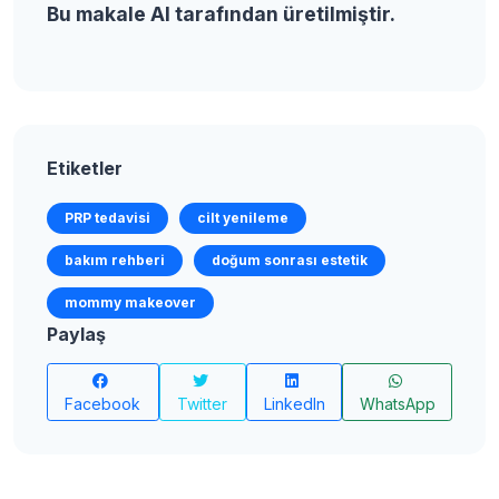
Bu makale AI tarafından üretilmiştir.
Etiketler
PRP tedavisi
cilt yenileme
bakım rehberi
doğum sonrası estetik
mommy makeover
Paylaş
Facebook
Twitter
LinkedIn
WhatsApp