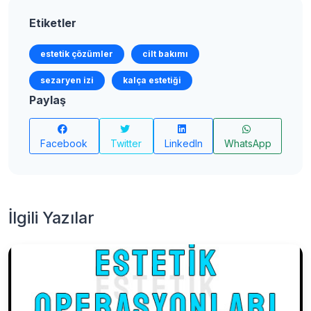
Etiketler
estetik çözümler
cilt bakımı
sezaryen izi
kalça estetiği
Paylaş
Facebook
Twitter
LinkedIn
WhatsApp
İlgili Yazılar