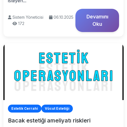
isteyen...
Devamını
Sistem Yöneticisi
06.10.2025
172
Oku
Estetik Cerrahi
Vücut Estetiği
Bacak estetiği ameliyatı riskleri