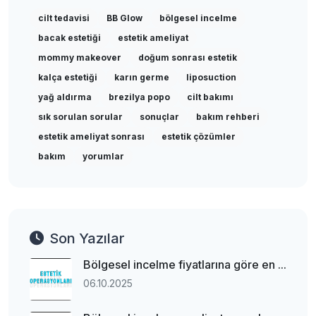
cilt tedavisi
BB Glow
bölgesel incelme
bacak estetiği
estetik ameliyat
mommy makeover
doğum sonrası estetik
kalça estetiği
karın germe
liposuction
yağ aldırma
brezilya popo
cilt bakımı
sık sorulan sorular
sonuçlar
bakım rehberi
estetik ameliyat sonrası
estetik çözümler
bakım
yorumlar
Son Yazılar
Bölgesel incelme fiyatlarına göre en ...
06.10.2025