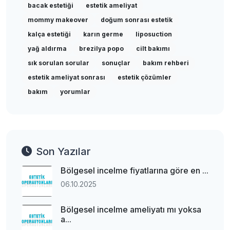
bacak estetiği
estetik ameliyat
mommy makeover
doğum sonrası estetik
kalça estetiği
karın germe
liposuction
yağ aldırma
brezilya popo
cilt bakımı
sık sorulan sorular
sonuçlar
bakım rehberi
estetik ameliyat sonrası
estetik çözümler
bakım
yorumlar
Son Yazılar
Bölgesel incelme fiyatlarına göre en ...
06.10.2025
Bölgesel incelme ameliyatı mı yoksa
a...