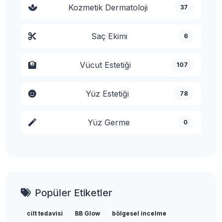
Kozmetik Dermatoloji
37
Saç Ekimi
6
Vücut Estetiği
107
Yüz Estetiği
78
Yüz Germe
0
Popüler Etiketler
cilt tedavisi
BB Glow
bölgesel incelme