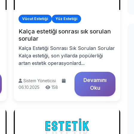
Vücut Estetiği
Yüz Estetiği
Kalça estetiği sonrası sık sorulan
sorular
Kalça Estetiği Sonrası Sık Sorulan Sorular
Kalça estetiği, son yıllarda popülerliği
artan estetik operasyonlard...
Devamını
Sistem Yöneticisi
06.10.2025
158
Oku