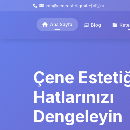
info@ceneestetigi.site
Ana Sayfa
Blog
Kate
Çene Estetiğ
Hatlarınızı
Dengeleyin