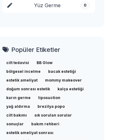
Yüz Germe
0
Popüler Etiketler
cilt tedavisi
BB Glow
bölgesel incelme
bacak estetiği
estetik ameliyat
mommy makeover
doğum sonrası estetik
kalça estetiği
karın germe
liposuction
yağ aldırma
brezilya popo
cilt bakımı
sık sorulan sorular
sonuçlar
bakım rehberi
estetik ameliyat sonrası