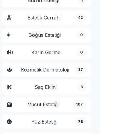
Burun Estetiği
1
Estetik Cerrahi
42
Göğüs Estetiği
0
Karın Germe
0
Kozmetik Dermatoloji
37
Saç Ekimi
6
Vücut Estetiği
107
Yüz Estetiği
78