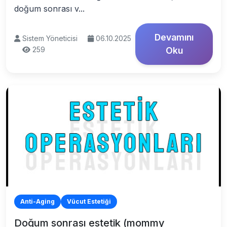
doğum sonrası v...
Devamını
Sistem Yöneticisi
06.10.2025
259
Oku
Anti-Aging
Vücut Estetiği
Doğum sonrası estetik (mommy