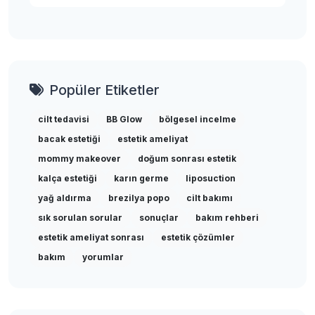
Popüler Etiketler
cilt tedavisi
BB Glow
bölgesel incelme
bacak estetiği
estetik ameliyat
mommy makeover
doğum sonrası estetik
kalça estetiği
karın germe
liposuction
yağ aldırma
brezilya popo
cilt bakımı
sık sorulan sorular
sonuçlar
bakım rehberi
estetik ameliyat sonrası
estetik çözümler
bakım
yorumlar